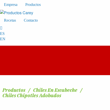
Empresa
Productos
Recetas
Contacto
ES
EN
Productos
Chiles En Escabeche
Chiles Chipotles Adobados