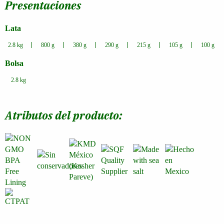
Presentaciones
Lata
2.8 kg
800 g
380 g
290 g
215 g
105 g
100 g
Bolsa
2.8 kg
Atributos del producto: