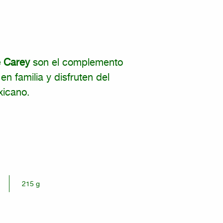
e Carey
son el complemento
n familia y disfruten del
xicano.
215 g